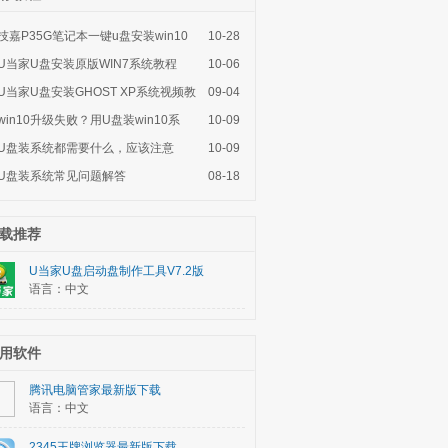
技嘉P35G笔记本一键u盘安装win10
10-28
系
U当家U盘安装原版WIN7系统教程
10-06
U当家U盘安装GHOST XP系统视频教
09-04
程
win10升级失败？用U盘装win10系
10-09
统，
U盘装系统都需要什么，应该注意
10-09
U盘装系统常见问题解答
08-18
载推荐
U当家U盘启动盘制作工具V7.2版
语言：中文
用软件
腾讯电脑管家最新版下载
语言：中文
2345王牌浏览器最新版下载