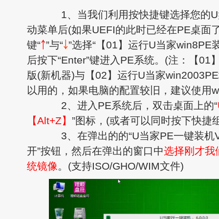
1、当我们利用按快捷键选择您的U
动菜单后(如果UEFI的此时已经在PE桌面
键“
￪
”与“
￬
”选择“【01】运行U当家win8P
后按下“Enter”键进入PE系统。(注：【01
版(新机器)与【02】运行U当家win2003
以用的，如果电脑的配置较旧，建议使用win
2、进入PE系统后，双击桌面上的“
【Alt+Z】
”图标，(或者可以同时按下快捷组合键
3、在弹出的的“U当家PE一键装机V6
开”按钮，然后在弹出的窗口中
选择刚才我们
统镜像
。(支持ISO/GHO/WIM文件)