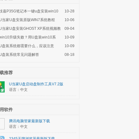
技嘉P35G笔记本一键u盘安装win10
10-28
系
U当家U盘安装原版WIN7系统教程
10-06
U当家U盘安装GHOST XP系统视频教
09-04
程
win10升级失败？用U盘装win10系
10-09
统，
U盘装系统都需要什么，应该注意
10-09
U盘装系统常见问题解答
08-18
载推荐
U当家U盘启动盘制作工具V7.2版
语言：中文
用软件
腾讯电脑管家最新版下载
语言：中文
2345王牌浏览器最新版下载