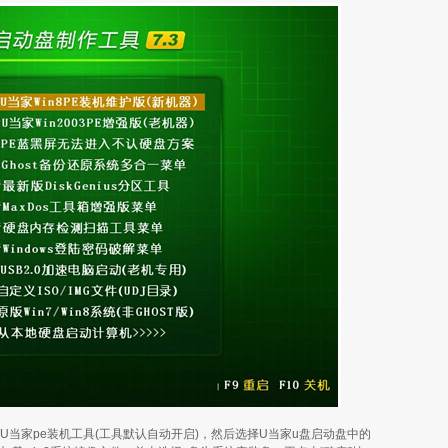
U当家pe装机工具(工具默认自动开启)，然后选择U当家u盘启动盘中的