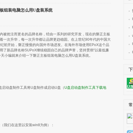
板组装电脑怎么用U盘装系统
被抢注而更名的品牌名称，经由一系列的研究开发，现在的磐正主板
着一次升华，每一次升华都让品牌更趋稳固。在上世纪90年代的中国大
世纪初开始，磐正慢慢的向国外市场进发。在海外市场使用EPoX这个品
了新品牌名称SUPoX继续稳固自己的品牌声誉，坚持贯彻“以最低廉
今天小编就来介绍一下磐正主板组装电脑怎么用U盘装系统。
下
盘启动盘制作工具将U盘制作成启动U盘（
U盘启动盘制作工具下载地
常
我们在这里以安装win8为例）：