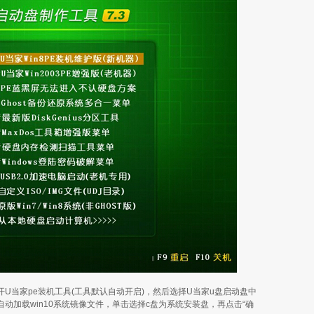
开U当家pe装机工具(工具默认自动开启)，然后选择U当家u盘启动盘中
会自动加载win10系统镜像文件，单击选择c盘为系统安装盘，再点击“确