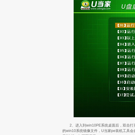
2、进入到win10PE系统桌面后，双击打
的win10系统镜像文件，U当家pe装机工具