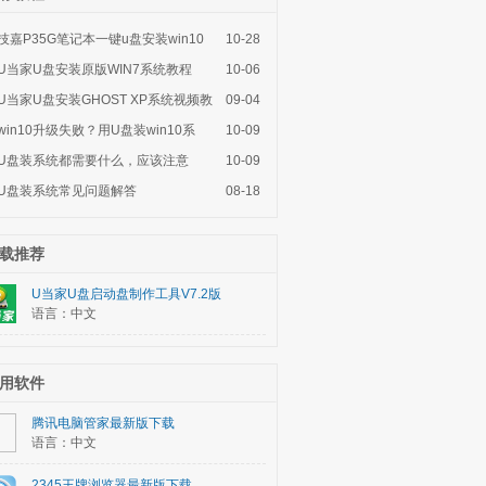
技嘉P35G笔记本一键u盘安装win10
10-28
系
U当家U盘安装原版WIN7系统教程
10-06
U当家U盘安装GHOST XP系统视频教
09-04
程
win10升级失败？用U盘装win10系
10-09
统，
U盘装系统都需要什么，应该注意
10-09
U盘装系统常见问题解答
08-18
载推荐
U当家U盘启动盘制作工具V7.2版
语言：中文
用软件
腾讯电脑管家最新版下载
语言：中文
2345王牌浏览器最新版下载