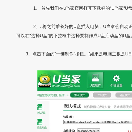
1、
首先我们在u当家官网
打开下载好的
“U
当家
”U
2、
.
将之前准备好的
U
盘插入电脑，
U
当家会自动
可以在
“
选择
U
盘
”
的下拉框中选择要制作成
U
盘启动盘的
U
盘
3、点击下面的
“
一键制作
”
按钮。
(
如果是电脑主板是
UE