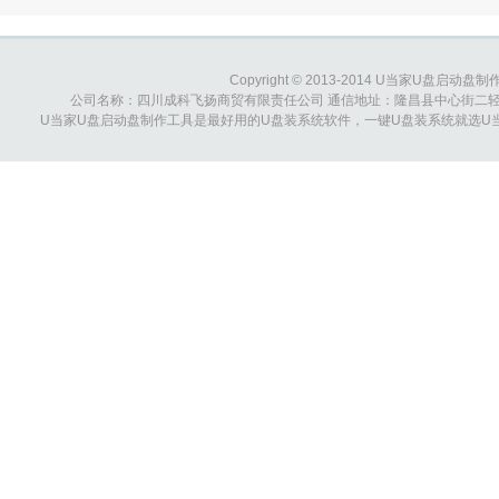
Copyright © 2013-2014 U当家U盘启动盘制作工具
公司名称：四川成科飞扬商贸有限责任公司 通信地址：隆昌县中心街二轻综合大楼 
U当家U盘启动盘制作工具是最好用的U盘装系统软件，一键U盘装系统就选U