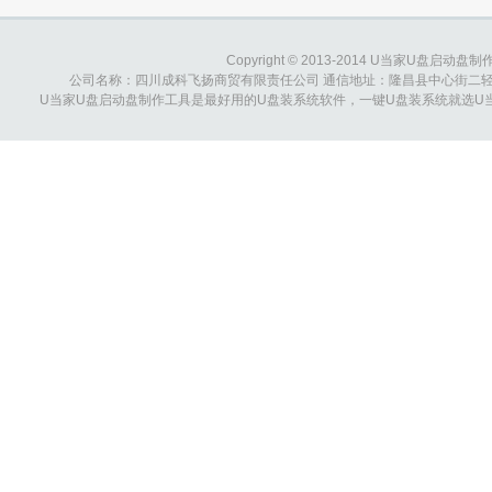
Copyright © 2013-2014 U当家U盘启动盘制作工具
公司名称：四川成科飞扬商贸有限责任公司 通信地址：隆昌县中心街二轻综合大楼 
U当家U盘启动盘制作工具是最好用的U盘装系统软件，一键U盘装系统就选U