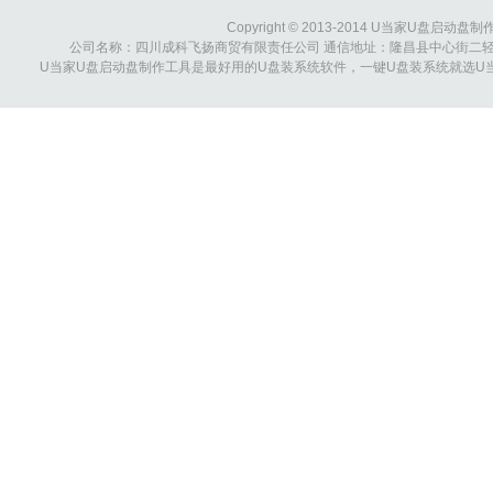
Copyright © 2013-2014 U当家U盘启动盘制作工具
公司名称：四川成科飞扬商贸有限责任公司 通信地址：隆昌县中心街二轻综合大楼 
U当家U盘启动盘制作工具是最好用的U盘装系统软件，一键U盘装系统就选U