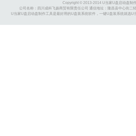
Copyright © 2013-2014 U当家U盘启动盘制作工具
公司名称：四川成科飞扬商贸有限责任公司 通信地址：隆昌县中心街二轻综合大楼 
U当家U盘启动盘制作工具是最好用的U盘装系统软件，一键U盘装系统就选U