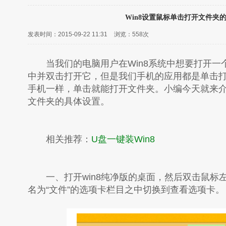
Win8设置鼠标单击打开文件夹
发表时间：2015-09-22 11:31
浏览：
558次
当我们的电脑用户在Win8系统中想要打开一
中并双击打开它，但是我们手机的应用都是单击打
手机一样，单击就能打开文件夹。小编今天就来介
文件夹的具体设置。
相关推荐：
U盘一键装Win8
一、打开win8纯净版的桌面，然后双击鼠标左
名为“文件”的选项卡栏目之中切换到查看选项卡。