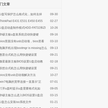
门文章
U盘写保护怎么格式化，如何去掉
09-30
ThinkPad E431 E531 E450 E455
02-27
E430c E420
U盘启动盘制作模式HDD-FAT32和ZI
10-26
华硕主板u盘装系统启动快捷键
09-16
bios里面没有usb启动项，bios里看
03-10
电脑开机出现bootmgr is missing怎么
09-13
惠普台式机怎么用快捷键设置
09-21
微星最新主板BIOS设置U盘启动教
02-18
联想台式机怎么用快捷键设置
09-21
bios没有usb启动项解决方法
10-27
win7电脑的宽带连接一直显示“正
07-01
打开u盘时提示u盘需要格式化如
09-05
华硕主板怎么进入BIOS设置U盘启
03-15
U盘怎么安装iso系统文件
01-21