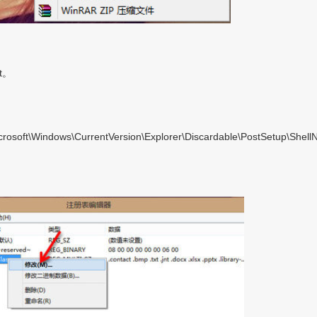
t。
oft\Windows\CurrentVersion\Explorer\Discardable\PostSetup\Shell