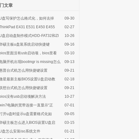
门文章
U盘写保护怎么格式化，如何去掉
09-30
ThinkPad E431 E531 E450 E455
02-27
E430c E420
U盘启动盘制作模式HDD-FAT32和ZI
10-26
华硕主板u盘装系统启动快捷键
09-16
bios里面没有usb启动项，bios里看
03-10
电脑开机出现bootmgr is missing怎么
09-13
惠普台式机怎么用快捷键设置
09-21
微星最新主板BIOS设置U盘启动教
02-18
联想台式机怎么用快捷键设置
09-21
bios没有usb启动项解决方法
10-27
win7电脑的宽带连接一直显示“正
07-01
打开u盘时提示u盘需要格式化如
09-05
华硕主板怎么进入BIOS设置U盘启
03-15
U盘怎么安装iso系统文件
01-21