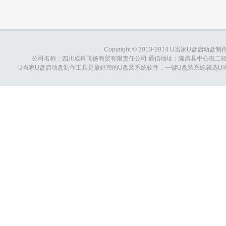
怎么办？
夹的权限？
Copyright © 2013-2014 U当家U盘启动盘制作工具
公司名称：四川成科飞扬商贸有限责任公司 通信地址：隆昌县中心街二轻综合大楼 
U当家U盘启动盘制作工具是最好用的U盘装系统软件，一键U盘装系统就选U