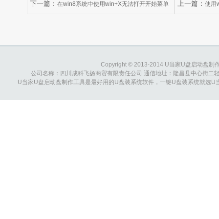
下一篇：
上一篇：
在win8系统中使用win+X无法打开开始菜单
使用
右键怎么办？
此页的提示怎么
Copyright © 2013-2014 U当家U盘启动盘制作工具
公司名称：四川成科飞扬商贸有限责任公司 通信地址：隆昌县中心街二轻综合大楼 
U当家U盘启动盘制作工具是最好用的U盘装系统软件，一键U盘装系统就选U