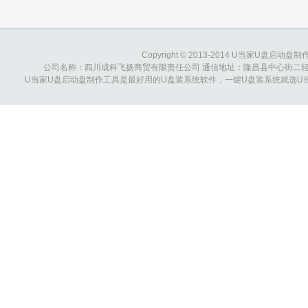
Copyright © 2013-2014 U当家U盘启动盘制作工具
公司名称：四川成科飞扬商贸有限责任公司 通信地址：隆昌县中心街二轻综合大楼 
U当家U盘启动盘制作工具是最好用的U盘装系统软件，一键U盘装系统就选U